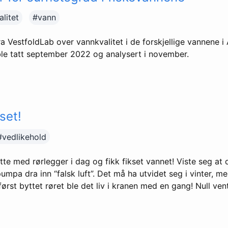
litet
#vann
ra VestfoldLab over vannkvalitet i de forskjellige vannene 
e tatt september 2022 og analysert i november.
set!
#vedlikehold
hytte med rørlegger i dag og fikk fikset vannet! Viste seg at 
umpa dra inn “falsk luft”. Det må ha utvidet seg i vinter, 
 først byttet røret ble det liv i kranen med en gang! Null ven