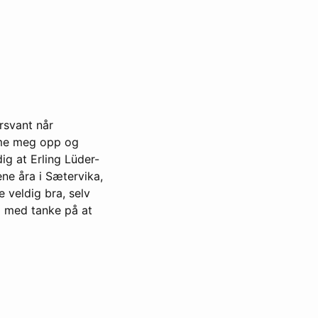
rsvant når
mme meg opp og
ig at Erling Lüder-
ne åra i Sætervika,
 veldig bra, selv
g med tanke på at