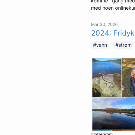
komme i gang med 
med noen onlinekur
Mar 30, 2026
2024: Fridykk
#vann
#strøm
#latergram