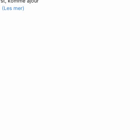
rst, komme ajour

(Les mer)