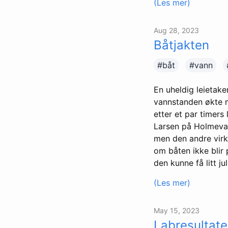
(Les mer)
Aug 28, 2023
Båtjakten
#båt
#vann
En uheldig leietak
vannstanden økte 
etter et par timers
Larsen på Holmevas
men den andre virke
om båten ikke blir
den kunne få litt jul
(Les mer)
May 15, 2023
Labresultate