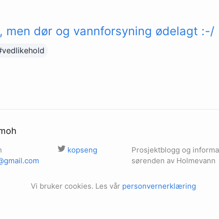
, men dør og vannforsyning ødelagt :-/
#vedlikehold
3moh
h
kopseng
Prosjektblogg og informas
@gmail.com
sørenden av Holmevann
Vi bruker cookies. Les vår
personvernerklæring