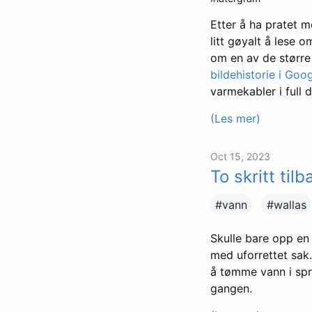
Etter å ha pratet m
litt gøyalt å lese o
om en av de større 
bildehistorie i Goo
varmekabler i full
(Les mer)
Oct 15, 2023
To skritt tilb
#vann
#wallas
Skulle bare opp en 
med uforrettet sak
å tømme vann i spri
gangen.