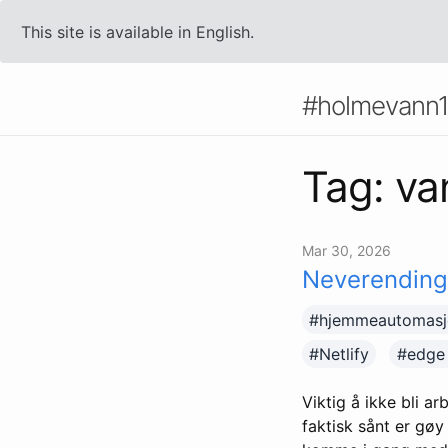
This site is available in English.
#holmevann
Tag: va
Mar 30, 2026
Neverending
#hjemmeautomasj
#Netlify
#edge
Viktig å ikke bli a
faktisk sånt er gøy