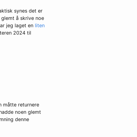
aktisk synes det er
r glemt å skrive noe
har jeg laget en
liten
eren 2024 til
n måtte returnere
g hadde noen glemt
temning denne