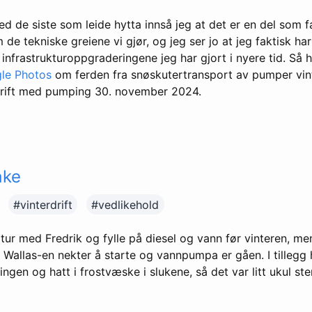
ed de siste som leide hytta innså jeg at det er en del som f
m de tekniske greiene vi gjør, og jeg ser jo at jeg faktisk ha
infrastrukturoppgraderingene jeg har gjort i nyere tid. Så 
gle Photos
om ferden fra snøskutertransport av pumper vint
 drift med pumping 30. november 2024.
ake
#vinterdrift
#vedlikehold
tur med Fredrik og fylle på diesel og vann før vinteren, me
. Wallas-en nekter å starte og vannpumpa er gåen. I tilleg
ngen og hatt i frostvæske i slukene, så det var litt ukul s