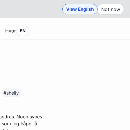
View English
Not now
Hvor
EN
#shelly
orbedres. Noen synes
en som jeg håper å