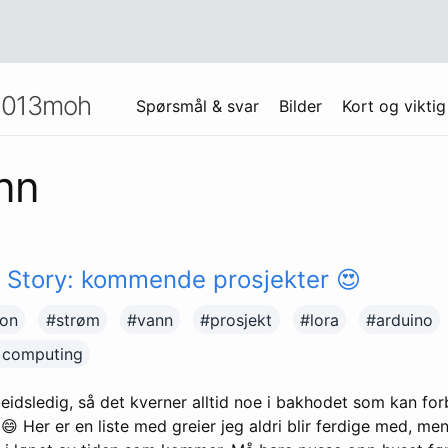
1013moh
Spørsmål & svar
Bilder
Kort og viktig
nn
 Story: kommende prosjekter 😍
on
#strøm
#vann
#prosjekt
#lora
#arduino
 computing
rbeidsledig, så det kverner alltid noe i bakhodet som kan f
 😄 Her er en liste med greier jeg aldri blir ferdige med, m