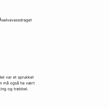
i Åselvavassdraget
det var et sprukket
men må også ha vært
ting og trøbbel.