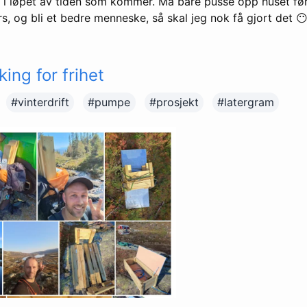
i løpet av tiden som kommer. Må bare pusse opp huset fø
s, og bli et bedre menneske, så skal jeg nok få gjort det 
ing for frihet
#vinterdrift
#pumpe
#prosjekt
#latergram