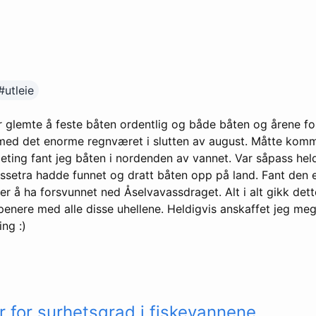
#utleie
er glemte å feste båten ordentlig og både båten og årene fo
med det enorme regnværet i slutten av august. Måtte ko
 leting fant jeg båten i nordenden av vannet. Var såpass held
setra hadde funnet og dratt båten opp på land. Fant den e
r å ha forsvunnet ned Åselvavassdraget. Alt i alt gikk dette
 penere med alle disse uhellene. Heldigvis anskaffet jeg me
ing :)
r for surhetsgrad i fiskevannene