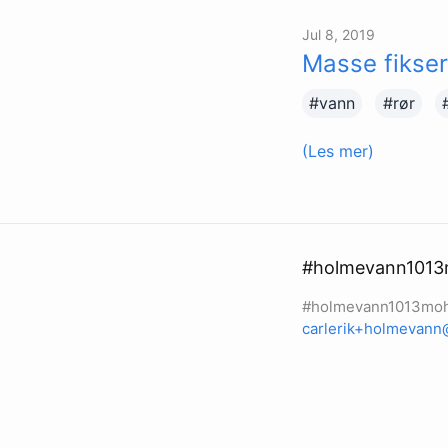
Jul 8, 2019
Masse fikser
#vann
#rør
(Les mer)
#holmevann101
#holmevann1013mo
carlerik+holmevann