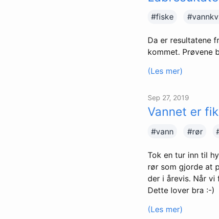
#fiske
#vannkva
Da er resultatene f
kommet. Prøvene bl
(Les mer)
Sep 27, 2019
Vannet er fik
#vann
#rør
Tok en tur inn til 
rør som gjorde at p
der i årevis. Når vi
Dette lover bra :-)
(Les mer)