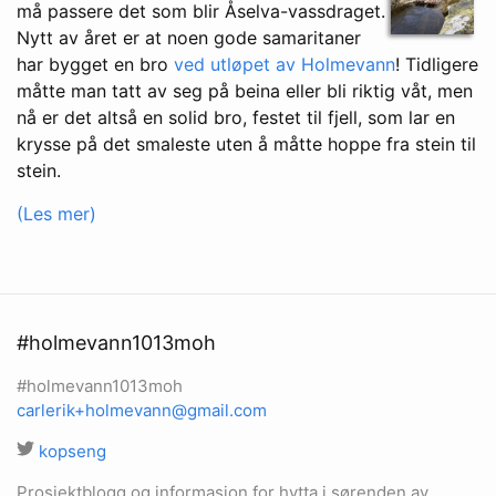
må passere det som blir Åselva-vassdraget.
Nytt av året er at noen gode samaritaner
har bygget en bro
ved utløpet av Holmevann
! Tidligere
måtte man tatt av seg på beina eller bli riktig våt, men
nå er det altså en solid bro, festet til fjell, som lar en
krysse på det smaleste uten å måtte hoppe fra stein til
stein.
(Les mer)
#holmevann1013moh
#holmevann1013moh
carlerik+holmevann@gmail.com
kopseng
Prosjektblogg og informasjon for hytta i sørenden av