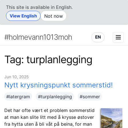
This site is available in English.
View English
Not now
#holmevann1013moh
EN
Tag: turplanlegging
Jun 10, 2025
Nytt krysningspunkt sommerstid!
#latergram
#turplanlegging
#sommer
Det har ofte vært et problem sommerstid
at man kan slite litt med å krysse østover
fra hytta uten å bli våt på beina, for man