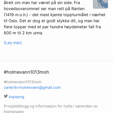
ålreit om man har været på sin side. Fra
hovedsoverommet ser man rett på Ranten
(1419 m.o.h.) - det mest kjente toppturmålet i nærhet
til Oslo. Det er dog et godt stykke dit, og man har
flere topper med et par hundre høydemeter fall fra
600 m til 2 km unna.
(Les mer)
#holmevann1013moh
#holmevann1013moh
carlerik+holmevann@gmail.com
kopseng
Prosjektblogg og informasjon for hytta i sørenden av
Holmevann