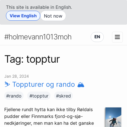
This site is available in English.
View English
Not now
#holmevann1013moh
EN
Tag: topptur
Jan 28, 2024
⛷️ Toppturer og rando 🏔️
#rando
#topptur
#skred
Fjellene rundt hytta kan ikke tilby Røldals
pudder eller Finnmarks fjord-og-sjø-
nedkjøringer, men man kan ha det ganske