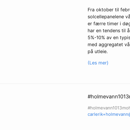
Fra oktober til febr
solcellepanelene vå
er færre timer i d
har en tendens til 
5%-10% av en typis
med aggregatet vå
på utleie.
(Les mer)
#holmevann101
#holmevann1013mo
carlerik+holmevann