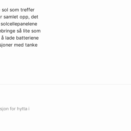
e sol som treffer
ir samlet opp, det
 solcellepanelene
nbringe så lite som
 å lade batteriene
sjoner med tanke
jon for hytta i