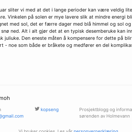
uar sliter vi med at det i lange perioder kan være veldig lit
re. Vinkelen på solen er mye lavere slik at mindre energi bl
øgnet med sol, det er færre dager med blå himmel og sol og
å snø ned. Alt i alt gjør det at en typisk desemberuke kan in
k juliuke. Den eneste måten å kompensere for dette på blir
rt - noe som både er bråkete og medfører en del komplika
3moh
h
kopseng
Prosjektblogg og informas
@gmail.com
sørenden av Holmevann
Vi bruker cookies. Les vår
personvernerklæring