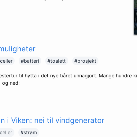
 muligheter
celler
#batteri
#toalett
#prosjekt
stertur til hytta i det nye tiåret unnagjort. Mange hundre k
p og ned:
 i Viken: nei til vindgenerator
celler
#strøm