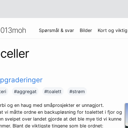
1013moh
Spørsmål & svar
Bilder
Kort og viktig
celler
ppgraderinger
eri
#aggregat
#toalett
#strøm
bi og en haug med småprosjekter er unnagjort.
 vi måtte ordne en backupløsning for toalettet i fjor og
n sveipet over landet gjorde at det ble mye tid vi kunne
mer. Blant de viktigste tingene som ble ordnet: