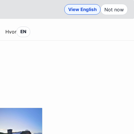
View English
Not now
Hvor
EN