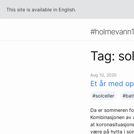
This site is available in English.
#holmevann
Tag: sol
Aug 10, 2020
Et år med o
#solceller
#batt
Da er sommeren for
Kombinasjonen av at
at koronasituasjone
være på hytta i som