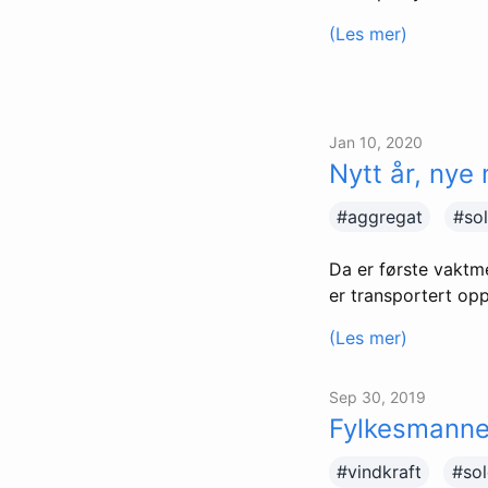
(Les mer)
Jan 10, 2020
Nytt år, nye
#aggregat
#sol
Da er første vaktme
er transportert op
(Les mer)
Sep 30, 2019
Fylkesmannen
#vindkraft
#sol