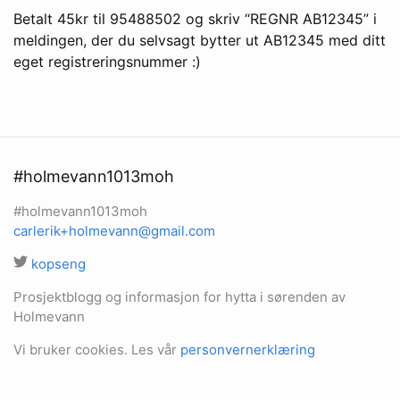
Betalt 45kr til 95488502 og skriv “REGNR AB12345” i
meldingen, der du selvsagt bytter ut AB12345 med ditt
eget registreringsnummer :)
#holmevann1013moh
#holmevann1013moh
carlerik+holmevann@gmail.com
kopseng
Prosjektblogg og informasjon for hytta i sørenden av
Holmevann
Vi bruker cookies. Les vår
personvernerklæring